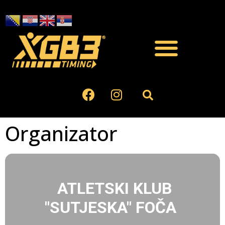
Organizator
ATLETSKI KLUB
"SUTJESKA" FOČA