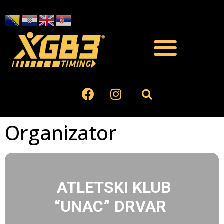
Organizator
ATLETSKI KLUB
“UNAC” DRVAR