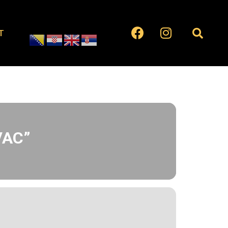
T
VAC”