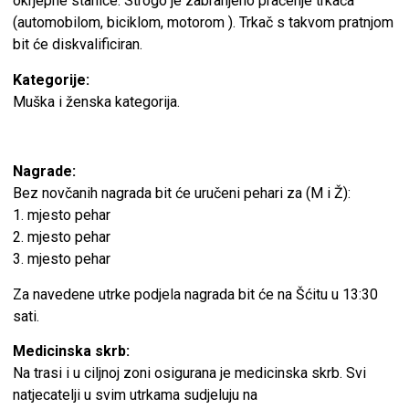
okrjepne stanice. Strogo je zabranjeno praćenje trkača
(automobilom, biciklom, motorom ). Trkač s takvom pratnjom
bit će diskvalificiran.
Kategorije:
Muška i ženska kategorija.
Nagrade:
Bez novčanih nagrada bit će uručeni pehari za (M i Ž):
1. mjesto pehar
2. mjesto pehar
3. mjesto pehar
Za navedene utrke podjela nagrada bit će na Šćitu u 13:30
sati.
Medicinska skrb:
Na trasi i u ciljnoj zoni osigurana je medicinska skrb. Svi
natjecatelji u svim utrkama sudjeluju na