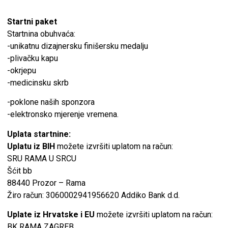
Startni paket
Startnina obuhvaća:
-unikatnu dizajnersku finišersku medalju
-plivačku kapu
-okrjepu
-medicinsku skrb
-poklone naših sponzora
-elektronsko mjerenje vremena.
Uplata startnine:
Uplatu iz BIH
možete izvršiti uplatom na račun:
SRU RAMA U SRCU
Šćit bb
88440 Prozor – Rama
Žiro račun: 3060002941956620 Addiko Bank d.d.
Uplate iz Hrvatske i EU
možete izvršiti uplatom na račun:
BK RAMA ZAGREB