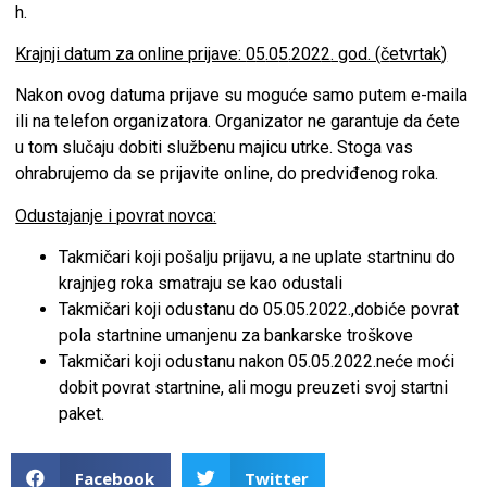
h.
Krajnji datum za online prijave:
0
5
.0
5
.202
2
. god. (
č
etvrtak
)
Nakon ovog datuma prijave su moguće samo putem e-maila
ili na telefon organizatora. Organizator ne garantuje da ćete
u tom slučaju dobiti službenu majicu utrke. Stoga vas
ohrabrujemo da se prijavite online, do predviđenog roka.
Odustajanje i povrat novca:
Takmičari koji pošalju prijavu, a ne uplate startninu do
krajnjeg roka smatraju se kao odustali
Takmičari koji odustanu do 05.05.2022.,dobiće povrat
pola startnine umanjenu za bankarske troškove
Takmičari koji odustanu nakon 05.05.2022.neće moći
dobit povrat startnine, ali mogu preuzeti svoj startni
paket.
Facebook
Twitter