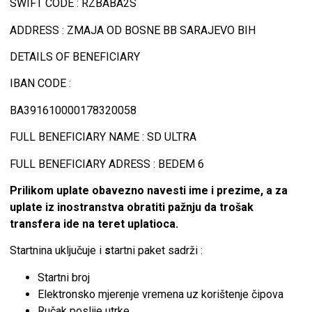
SWIFT CODE : RZBABA2S
ADDRESS : ZMAJA OD BOSNE BB SARAJEVO BIH
DETAILS OF BENEFICIARY
IBAN CODE :
BA391610000178320058
FULL BENEFICIARY NAME : SD ULTRA
FULL BENEFICIARY ADRESS : BEDEM 6
Prilikom uplate obavezno navesti ime i prezime,
a za
uplate iz inostranstva obratiti pažnju da trošak
transfera ide na teret uplatioca.
Startnina uključuje i
s
tartni paket sadrži :
Startni broj
Elektronsko mjerenje vremena uz korištenje čipova
Ručak poslije utrke