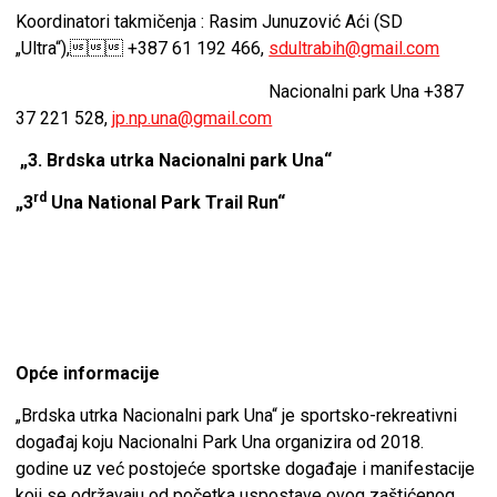
Koordinatori takmičenja : Rasim Junuzović Aći (SD
„Ultra“), +387 61 192 466,
sdultrabih@gmail.com
Nacionalni park Una +387
37 221 528,
jp.np.una@gmail.com
„3. Brdska utrka Nacionalni park Una“
rd
„3
Una National Park Trail Run“
Opće informacije
„Brdska utrka Nacionalni park Una“ je sportsko-rekreativni
događaj koju Nacionalni Park Una organizira od 2018.
godine uz već postojeće sportske događaje i manifestacije
koji se održavaju od početka uspostave ovog zaštićenog