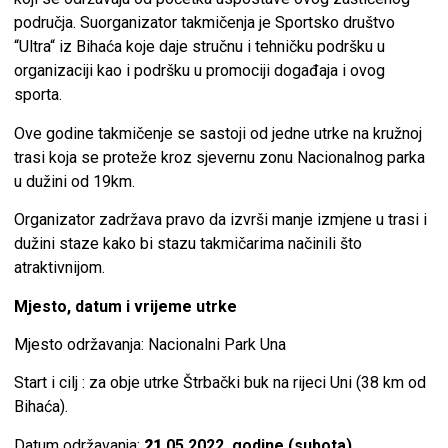
područja. Suorganizator takmičenja je Sportsko društvo
“Ultra“ iz Bihaća koje daje stručnu i tehničku podršku u
organizaciji kao i podršku u promociji događaja i ovog
sporta.
Ove godine takmičenje se sastoji od jedne utrke na kružnoj
trasi koja se proteže kroz sjevernu zonu Nacionalnog parka
u dužini od 19km.
Organizator zadržava pravo da izvrši manje izmjene u trasi i
dužini staze kako bi stazu takmičarima načinili što
atraktivnijom.
Mjesto, datum i vrijeme utrke
Mjesto održavanja: Nacionalni Park Una
Start i cilj : za obje utrke Štrbački buk na rijeci Uni (38 km od
Bihaća).
Datum održavanja:
21
.05.2022. godine (subota)
.