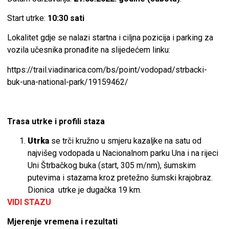
Start utrke:
10:30 sati
Lokalitet gdje se nalazi startna i ciljna pozicija i parking za
vozila učesnika pronađite na slijedećem linku:
https://trail.viadinarica.com/bs/point/vodopad/strbacki-
buk-una-national-park/19159462/
Trasa utrke i profili staza
Utrka
se trči kružno u smjeru kazaljke na satu od
najvišeg vodopada u Nacionalnom parku Una i na rijeci
Uni Štrbačkog buka (start, 305 m/nm), šumskim
putevima i stazama kroz pretežno šumski krajobraz.
Dionica utrke je dugačka 19 km.
VIDI STAZU
Mjerenje vremena i rezultati