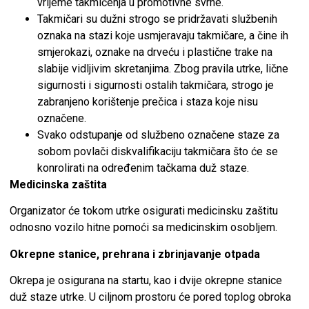
vrijeme takmičenja u promotivne svrhe.
Takmičari su dužni strogo se pridržavati službenih
oznaka na stazi koje usmjeravaju takmičare, a čine ih
smjerokazi, oznake na drveću i plastične trake na
slabije vidljivim skretanjima. Zbog pravila utrke, lične
sigurnosti i sigurnosti ostalih takmičara, strogo je
zabranjeno korištenje prečica i staza koje nisu
označene.
Svako odstupanje od službeno označene staze za
sobom povlači diskvalifikaciju takmičara što će se
konrolirati na određenim tačkama duž staze.
Medicinska zaštita
Organizator će tokom utrke osigurati medicinsku zaštitu
odnosno vozilo hitne pomoći sa medicinskim osobljem.
Okrepne stanice, prehrana i zbrinjavanje otpada
Okrepa je osigurana na startu, kao i dvije okrepne stanice
duž staze utrke. U ciljnom prostoru će pored toplog obroka