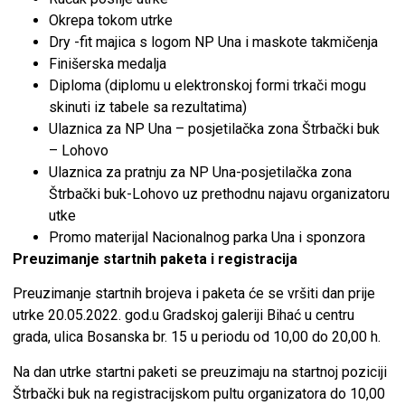
Okrepa tokom utrke
Dry -fit majica s logom NP Una i maskote takmičenja
Finišerska medalja
Diploma (diplomu u elektronskoj formi trkači mogu
skinuti iz tabele sa rezultatima)
Ulaznica za NP Una – posjetilačka zona Štrbački buk
– Lohovo
Ulaznica za pratnju za NP Una-posjetilačka zona
Štrbački buk-Lohovo uz prethodnu najavu organizatoru
utke
Promo materijal Nacionalnog parka Una i sponzora
Preuzimanje startnih paketa i registracija
Preuzimanje startnih brojeva i paketa će se vršiti dan prije
utrke 20.05.2022. god.u Gradskoj galeriji Bihać u centru
grada, ulica Bosanska br. 15 u periodu od 10,00 do 20,00 h.
Na dan utrke startni paketi se preuzimaju na startnoj poziciji
Štrbački buk na registracijskom pultu organizatora do 10,00