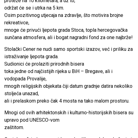
proteže na 10 kilometara, a uz to,
održat će se i utrka na 5 km.
Osim pozitivnog utjecaja na zdravlje, što motivira brojne
rekreativce,
mnoge će privući ljepota grada Stoca, topla hercegovačka
sunčana atmosfera, ali i bogat nagradni fond za one najbrže!
Stolački Cener ne nudi samo sportski izazov, već i priliku za
istraživanje ljepota grada.
Sudionici će prolaziti prirodnih bisera
toka jedne od najčistijih rijeka u BiH – Bregave, ali i
vodopada Provalije,
mnogih religijskih objekata čiji datum gradnje datira nekoliko
stoljeća unazad,
ali i prelaskom preko čak 4 mosta na tako malom prostoru.
Mnogi od ovih arhitektonskih i kulturno-historijskih bisera su
upravo pod UNESCO-vom
zaštitom.