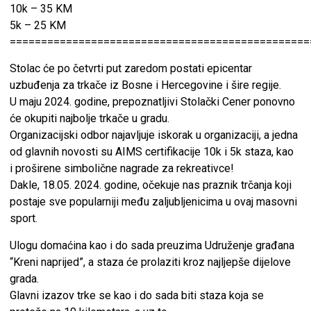
10k – 35 KM
5k – 25 KM
================================================
Stolac će po četvrti put zaredom postati epicentar
uzbuđenja za trkače iz Bosne i Hercegovine i šire regije.
U maju 2024. godine, prepoznatljivi Stolački Cener ponovno
će okupiti najbolje trkače u gradu.
Organizacijski odbor najavljuje iskorak u organizaciji, a jedna
od glavnih novosti su AIMS certifikacije 10k i 5k staza, kao
i proširene simbolične nagrade za rekreativce!
Dakle, 18.05. 2024. godine, očekuje nas praznik trčanja koji
postaje sve popularniji među zaljubljenicima u ovaj masovni
sport.
Ulogu domaćina kao i do sada preuzima Udruženje građana
“Kreni naprijed”, a staza će prolaziti kroz najljepše dijelove
grada.
Glavni izazov trke se kao i do sada biti staza koja se