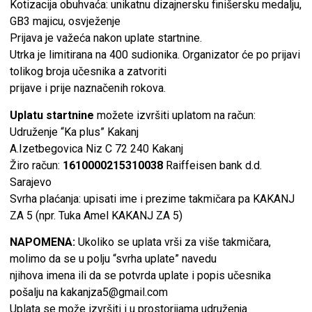
Kotizacija obuhvaća: unikatnu dizajnersku finišersku medalju,
GB3 majicu, osvježenje
Prijava je važeća nakon uplate startnine.
Utrka je limitirana na 400 sudionika. Organizator će po prijavi
tolikog broja učesnika a zatvoriti
prijave i prije naznačenih rokova.
Uplatu startnine
možete izvršiti uplatom na račun:
Udruženje “Ka plus” Kakanj
A.Izetbegovica Niz C 72 240 Kakanj
Žiro račun:
1610000215310038
Raiffeisen bank d.d.
Sarajevo
Svrha plaćanja: upisati ime i prezime takmičara pa KAKANJ
ZA 5 (npr. Tuka Amel KAKANJ ZA 5)
NAPOMENA:
Ukoliko se uplata vrši za više takmičara,
molimo da se u polju “svrha uplate” navedu
njihova imena ili da se potvrda uplate i popis učesnika
pošalju na kakanjza5@gmail.com
Uplata se može izvršiti i u prostorijama udruženja