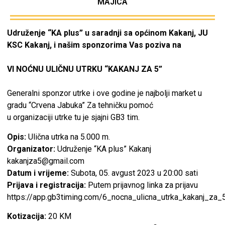
MAJICA
Udruženje “KA plus” u saradnji sa općinom Kakanj, JU
KSC Kakanj, i našim sponzorima Vas poziva na
VI NOĆNU ULIČNU UTRKU “KAKANJ ZA 5”
Generalni sponzor utrke i ove godine je najbolji market u
gradu “Crvena Jabuka” Za tehničku pomoć
u organizaciji utrke tu je sjajni GB3 tim.
Opis:
Ulična utrka na 5.000 m.
Organizator:
Udruženje “KA plus” Kakanj
kakanjza5@gmail.com
Datum i vrijeme:
Subota, 05. avgust 2023 u 20:00 sati
Prijava i registracija:
Putem prijavnog linka za prijavu
https://app.gb3timing.com/6_nocna_ulicna_utrka_kakanj_za_
Kotizacija:
20 KM