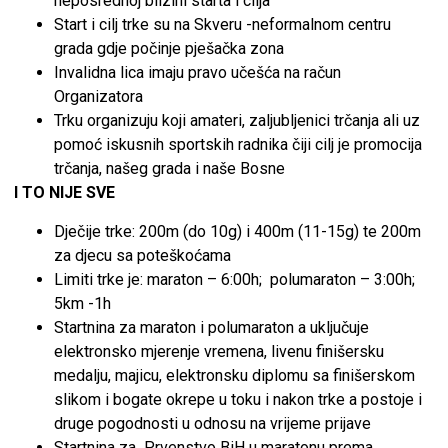
neposrednoj blizini starta i cilja
Start i cilj trke su na Skveru -neformalnom centru
grada gdje počinje pješačka zona
Invalidna lica imaju pravo učešća na račun
Organizatora
Trku organizuju koji amateri, zaljubljenici trčanja ali uz
pomoć iskusnih sportskih radnika čiji cilj je promocija
trčanja, našeg grada i naše Bosne
I TO NIJE SVE
Dječije trke: 200m (do 10g) i 400m (11-15g) te 200m
za djecu sa poteškoćama
Limiti trke je: maraton – 6:00h; polumaraton – 3:00h;
5km -1h
Startnina za maraton i polumaraton a uključuje
elektronsko mjerenje vremena, livenu finišersku
medalju, majicu, elektronsku diplomu sa finišerskom
slikom i bogate okrepe u toku i nakon trke a postoje i
druge pogodnosti u odnosu na vrijeme prijave
Startnina za Prvenstvo BiH u maratonu prema