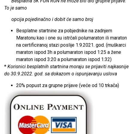
Besplatna 5K FUN RUN ne moze biti dio grupne prijave.
To je samo
opcija pojedinačno i dobit će samo broj
Besplatne startnine za pobjednike na zadnjem
Maratonu kao i one su istrčali polumaraton ili maraton
na certificiranoj stazi poslije 1.9.2021. god. (muškarci
maraton ispod 3h a polumaraton ispod 1:25 a žene
maraton ispod 3:20 a polumaraton ispod 1:32)
*
Korisnici besplatnih startnina moraju se prijaviti najkasnije
do 30.9.2022. god. sa dokazom o ispunjavanju uslova
20% popust za grupne prijave (veće od 10 trkača)