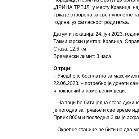
„
ДРИНА ТРЕЈЛ
“
у месту Кравица, н
Трка је отворена за све пунолетне та
година, уз сагласност родитеља.
Датум и локација
:
24. ј
ун
2023. г
один
Такмичарски центар
:
Кравица
, Опра
Стаза
:
12
.6
км
Временски лимит
:
3 часа
О трци
:
–
Учешће је бесплатно за максималн
22.06.2023. –
потребно је донети са
и поклончића намењених деци.
–
На трци ће бити једна стаза дужин
је
погодна за трчање и све време ид
Првих 800м и последња 3 км је асфал
–
Окрепне станице ће бити на два мес