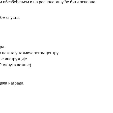
им обезбеђењем и на располагању ће бити основна
60м спуста
:
тра
х пакета у такмичарском центру
ње инструкције
20 минута вожње)
дела награда