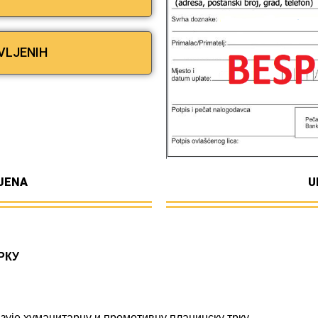
VLJENIH
IJENA
U
РКУ
зује
хуманитарну
и
промотивну
планинску
трку