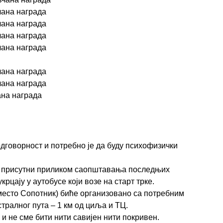
чана награда
чана награда
чана награда
чана
награда
чана награда
чана награда
ана награда
дговорност и потребно је да буду
психофизички
ду присутни приликом саопштавања последњих
укрцају у аутобусе који возе на старт трке.
место Сопотник) биће организовано
са потребним
стралног пута
–
1
км од циља и ТЦ.
 и не сме бити нити савијен
нити покривен.