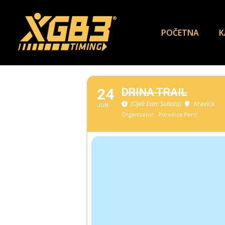
POČETNA
K
24
DRINA TRAIL
(Cijeli Dan: Subota)
Kravica
JUN
Organizator:
Porodica Perić