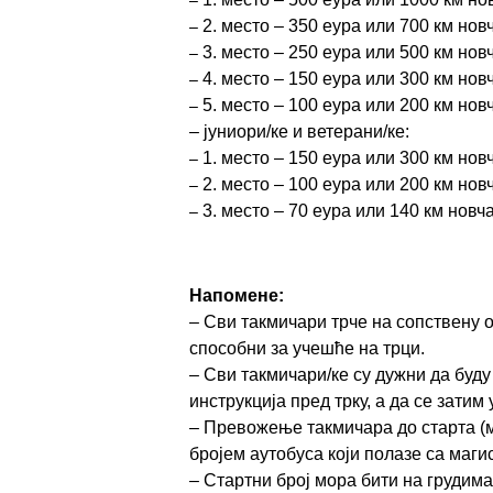
–
2.
место
–
350 еура или 700 км нов
–
3.
место
–
250 еура или 500 км нов
–
4. место
–
150 еура или 300 км нов
–
5. место
–
100 еура или 200 км нов
–
–
ј
униори/ке и ветерани/ке:
1.
место
–
150 еура или 300 км нов
–
2.
место
–
100 еура или 200 км нов
–
3.
место
–
70
еура или 140 км новч
–
Н
апомене
:
–
Сви такмичари трче на сопствену о
способни за учешће на трци
.
–
Сви такмичари/ке су дужни да бу
инструкција пред трку, а да се затим 
–
Превожење такмичара до старта (
бројем аутобуса који полазе са маги
–
Стартни број мора бити на грудима