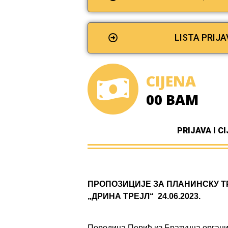
LISTA PRIJA
CIJENA
00 BAM
PRIJAVA I C
ПРОПОЗИЦИЈЕ ЗА ПЛАНИНСКУ Т
„
ДРИНА ТРЕЈЛ
“
24.06.2023.
Породица
Перић
из
Братунца
органи