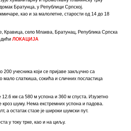
адомак Братунца, у Републици Српској
.
кмичаре, као и за малолетне, старости од 14 до 18
е, Кравица,
село Млаква
,
Братунац, Република Српска
вдићи
ЛОКАЦИЈА
о 200 учесника
који се пријаве закључно са
мо мало слаткиша, сокића и сличних посластица
е 12
.6
км
са 580 м успона
и 360 м спуста
.
И
зузетно
е кроз шуму. Нема екстремних успона и падова.
т, а остатак стазе је широки шумски пут.
та у току трке, као и на циљу.