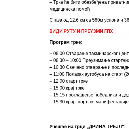
–
Трка ће бити обезбеђена приватн
медицинска помоћ
Стаза од
12
.
6
км са 580
м успона
и 3
ВИДИ РУТУ И ПРЕУЗМИ ГПХ
Програм трке
:
– 08:00 Отварање такмичарског цен
– 08:30 – 10:00 Преузимање стартни
– 10:30 Свечано отварање и послед
– 11:00 Полазак аутобуса на старт (
– 12:00 старт трке
– 15:00 крај трке
– 15:15 проглашење победника и до
– 15:30 крај спортске манифестације
Учешће на трци
„
ДРИНА ТРЕЈЛ
“: