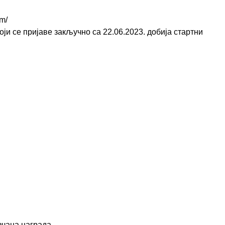
om/
оји се пријаве
закључно са 22.06.2023.
добија стартни
вчана награда