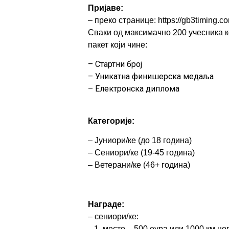
Пријаве
:
–
преко странице
:
https://gb3timing.c
Сваки
од максимачно 200
учесника к
пакет који чине:
– Стартни број
– Уникатна финишерска медаља
– Електронска диплома
Категорије
:
– Јуниори/ке (до 18 година)
– Сениори/ке (19-45 година)
– Ветерани/ке (46+ година)
Награде
:
–
сениори/ке
:
1.
место
–
500 еура
или 1000 км
но