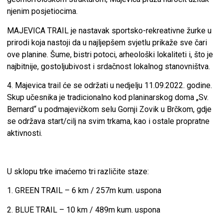
njenim posjetiocima.
MAJEVICA TRAIL je nastavak sportsko-rekreativne žurke u
prirodi koja nastoji da u najljepšem svjetlu prikaže sve čari
ove planine. Šume, bistri potoci, arheološki lokaliteti i, što je
najbitnije, gostoljubivost i srdačnost lokalnog stanovništva.
4. Majevica trail će se održati u nedjelju 11.09.2022. godine.
Skup učesnika je tradicionalno kod planinarskog doma „Sv.
Bernard“ u podmajevičkom selu Gornji Zovik u Brčkom, gdje
se održava start/cilj na svim trkama, kao i ostale propratne
aktivnosti.
U sklopu trke imaćemo tri različite staze:
1. GREEN TRAIL – 6 km / 257m kum. uspona
2. BLUE TRAIL – 10 km / 489m kum. uspona