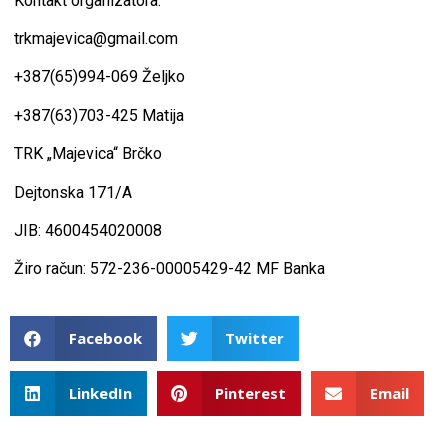
Kontakt organizatora:
trkmajevica@gmail.com
+387(65)994-069 Željko
+387(63)703-425 Matija
TRK „Majevica“ Brčko
Dejtonska 171/A
JIB: 4600454020008
Žiro račun: 572-236-00005429-42 MF Banka
Facebook
Twitter
LinkedIn
Pinterest
Email