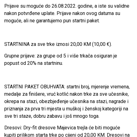
Prijave su moguće do 26.08.2022. godine, a iste su validne
nakon potvrđene uplate. Prijave nakon ovog datuma su
moguće, ali ne garantujemo pun startni paket.
STARTNINA za sve trke iznosi 20,00 KM (10,00 €).
Grupne prijave: za grupe od 5 i više trkača osiguran je
popust od 20% na startninu.
STARTNI PAKET OBUHVATA: startni broj, mjerenje vremena,
medalje za finišere, vruć kotlić nakon trke za sve učesnike,
okrepa na stazi, obezbjeđenje učesnika na stazi, nagrade i
priznanja za prva tri mjesta u muškoj i ženskoj kategoriji na
sve tri staze, dobru zabavu i još mnogo toga.
Dresovi: Dry-fit dresove Majevica trejla će biti moguće
kupiti prilikom starta trke po cijeni od 20,00 KM. Dresovi na