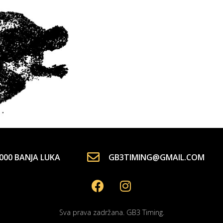
000 BANJA LUKA
GB3TIMING@GMAIL.COM
Sva prava zadržana. GB3 Timing.