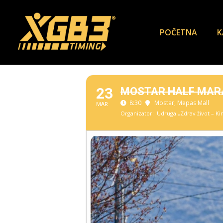
POČETNA
K
23
MOSTAR HALF MAR
8:30
Mostar
, Mepas Mall
MAR
Organizator:
Udruga „Zdrav život – Ki