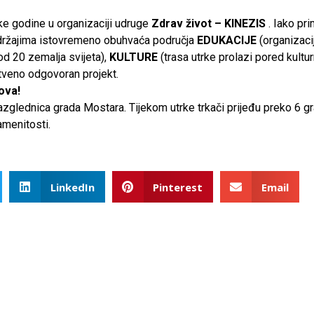
e godine u organizaciji udruge
Zdrav život – KINEZIS
. Iako pr
ržajima istovremeno obuhvaća područja
EDUKACIJE
(organizaci
od 20 zemalja svijeta),
KULTURE
(trasa utrke prolazi pored kultur
uštveno odgovoran projekt.
ova!
zglednica grada Mostara. Tijekom utrke trkači prijeđu preko 6 gr
amenitosti.
LinkedIn
Pinterest
Email