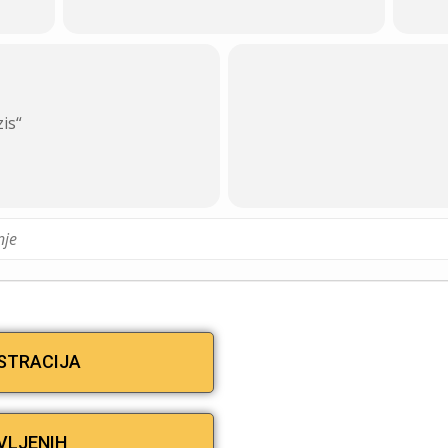
is“
ISTRACIJA
VLJENIH