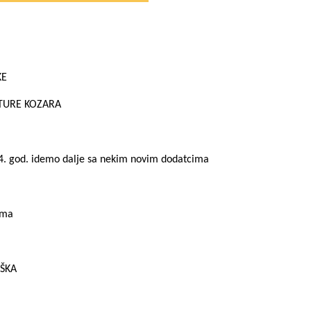
KE
TURE KOZARA
24. god. idemo dalje sa nekim novim dodatcima
uma
IŠKA