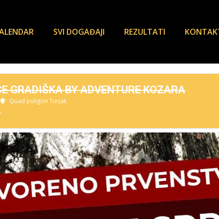
ALENDAR
SVI DOGAĐAJI
REZULTATI
KONTAK
E GRADIŠKA BY ADVENTURE KOZARA
Quad poligon Turjak
A