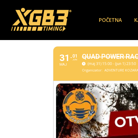
POČETNA
K
31
QUAD POWER RAC
01
JUN
(maj 31) 15:00 - (jun 1) 23:50
MAJ
Organizator:
ADVENTURE KOZAR