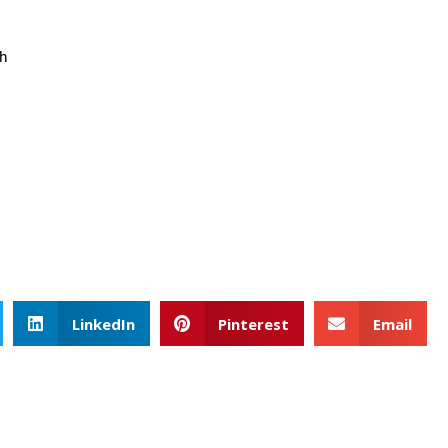
2h
LinkedIn
Pinterest
Email