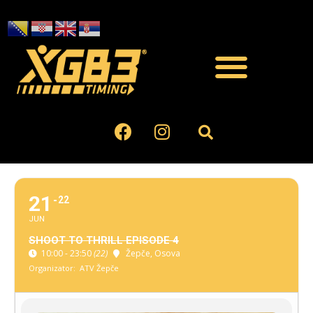
21
22
JUN
SHOOT TO THRILL EPISODE 4
10:00 - 23:50
(22)
Žepče
, Osova
Organizator:
ATV Žepče