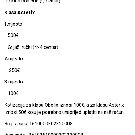
Poklon bon 50€ (Q centar)
Klasa Asterix
1
.mjesto
500€
Grijači ručki (4×4 centar)
2.
mjesto
250€
3.
mjesto
100€
Kotizacija za klasu Obelix iznosi 100€, a za klasu Asterix
iznosi 50€ koju je potrebno unaprijed uplatiti na naš račun.
Broj računa: 1610000302320008