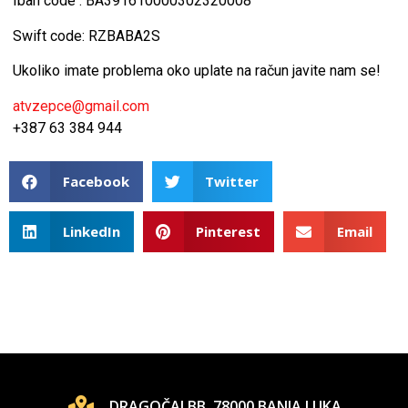
Iban code : BA391610000302320008
Swift code: RZBABA2S
Ukoliko imate problema oko uplate na račun javite nam se!
atvzepce@gmail.com
+387 63 384 944
Facebook
Twitter
LinkedIn
Pinterest
Email
DRAGOČAJ BB, 78000 BANJA LUKA