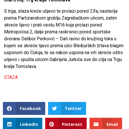
S trga, staza kreće ulijevo te prolazi pored Zifa, nastavlja
prema Partizanskom groblju Zagrebačkom ulicom, zatim
skreće lijevo i prati cestu M16 koja prolazi pored
Metropolisa 2, dalje prema raskrsnici pored sportske
dvorane Dalibor Perković – Dali ravno do kružnog toka u
kojem se skreće lijevo prema ulici Bleiburških žrtava blagim
usponom do Ćokija, te se nakon uspona na vrh skreće oštro
ulijevo i spušta ulicom Gabrijela Jurkića sve do cilja na Trgu
kralja Tomislava.
STAZA
Facebook
Twitter
LinkedIn
Pinterest
Email