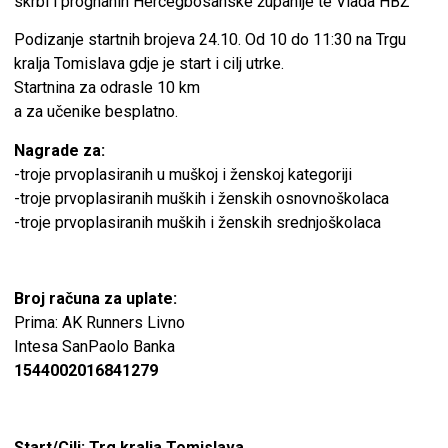
skrbi i prognanih Hercegbosanske županije te Vlada HBŽ
Podizanje startnih brojeva 24.10. Od 10 do 11:30 na Trgu
kralja Tomislava gdje je start i cilj utrke.
Startnina za odrasle 10 km
a za učenike besplatno.
Nagrade za:
-troje prvoplasiranih u muškoj i ženskoj kategoriji
-troje prvoplasiranih muških i ženskih osnovnoškolaca
-troje prvoplasiranih muških i ženskih srednjoškolaca
Broj računa za uplate:
Prima: AK Runners Livno
Intesa SanPaolo Banka
1544002016841279
Start/Cilj: Trg kralja Tomislava