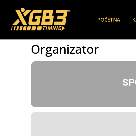
POČETNA
K
Organizator
SP