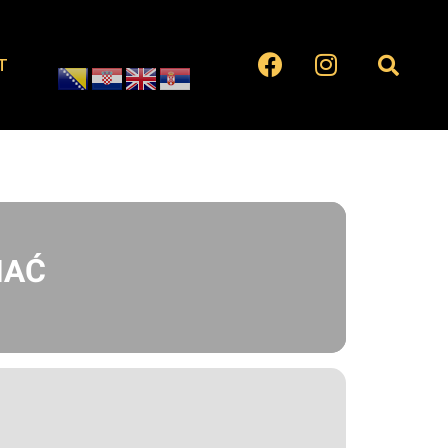
T
HAĆ