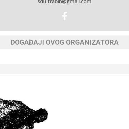
sdultrabih@gmail.com
DOGAĐAJI OVOG ORGANIZATORA