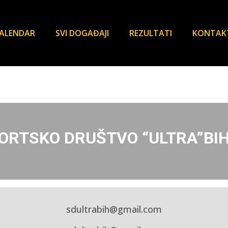
ALENDAR
SVI DOGAĐAJI
REZULTATI
KONTAK
ORTSKO DRUŠTVO “ULTRA”BI
sdultrabih@gmail.com