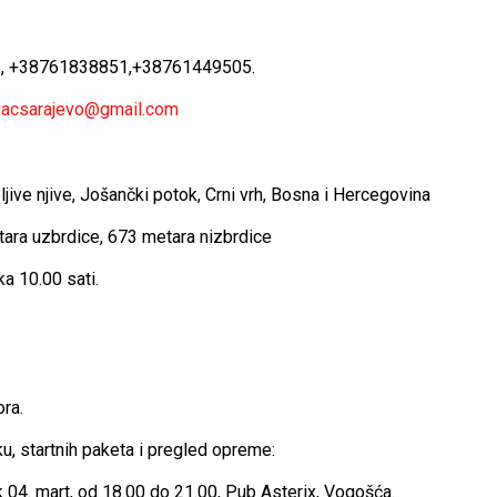
6, +38761838851,+38761449505.
acsarajevo@gmail.com
jive njive, Jošančki potok, Crni vrh, Bosna i Hercegovina
tara uzbrdice, 673 metara nizbrdice
a 10.00 sati.
ra.
rku, startnih paketa i pregled opreme:
k 04. mart, od 18.00 do 21.00, Pub Asterix, Vogošća.