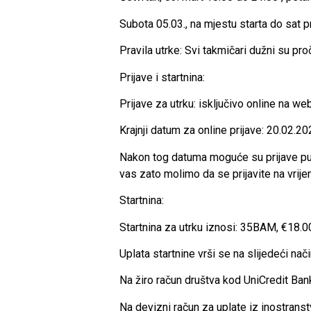
Subota 05.03., na mjestu starta do sat p
Pravila utrke:
Svi takmičari dužni su proči
Prijave i startnina:
Prijave za utrku: isključivo online na web
Krajnji datum za online prijave: 20.02.20
Nakon tog datuma moguće su prijave pute
vas zato molimo da se prijavite na vrije
Startnina:
Startnina za utrku iznosi: 35BAM, €18.
Uplata startnine vrši se na slijedeći nači
Na žiro račun društva kod UniCredit B
Na devizni račun za uplate iz inostr