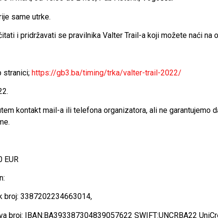
rije same utrke.
tati i pridržavati se pravilnika Valter Trail-a koji možete naći na o
 stranici;
https://gb3.ba/timing/trka/valter-trail-2022/
22.
m kontakt mail-a ili telefona organizatora, ali ne garantujemo da
me.
00 EUR
n:
ank broj: 3387202234663014,
anstva broj: IBAN:BA393387304839057622 SWIFT:UNCRBA22 UniCre