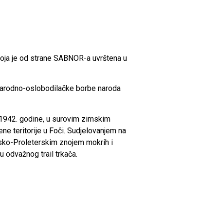
la koja je od strane SABNOR-a uvrštena u
da narodno-oslobodilačke borbe naroda
 1942. godine, u surovim zimskim
ne teritorije u Foči. Sudjelovanjem na
vsko-Proleterskim znojem mokrih i
cu odvažnog trail trkača.