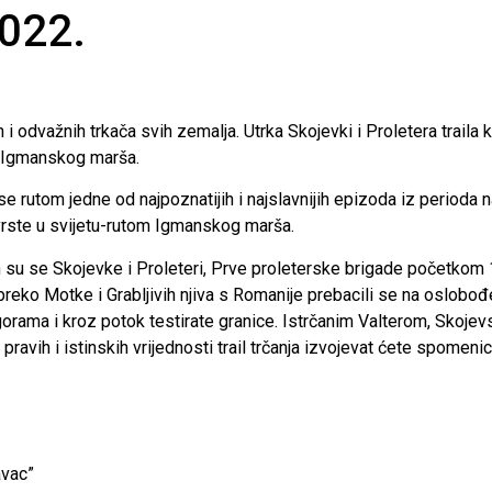
022.
rih i odvažnih trkača svih zemalja. Utrka Skojevki i Proletera trai
a Igmanskog marša.
 se rutom jedne od najpoznatijih i najslavnijih epizoda iz perio
 vrste u svijetu-rutom Igmanskog marša.
m su se Skojevke i Proleteri, Prve proleterske brigade početkom
reko Motke i Grabljivih njiva s Romanije prebacili se na oslobođe
gorama i kroz potok testirate granice. Istrčanim Valterom, Skoje
 pravih i istinskih vrijednosti trail trčanja izvojevat ćete spomeni
avac”