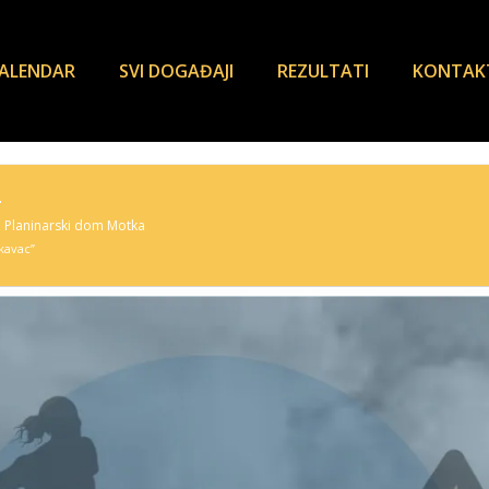
ALENDAR
SVI DOGAĐAJI
REZULTATI
KONTAK
.
, Planinarski dom Motka
kavac”