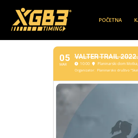
POČETNA
K
05
VALTER TRAIL 2022
10:00
Planinarski dom Motka
MAR
Organizator:
Planinarsko društvo “Ska