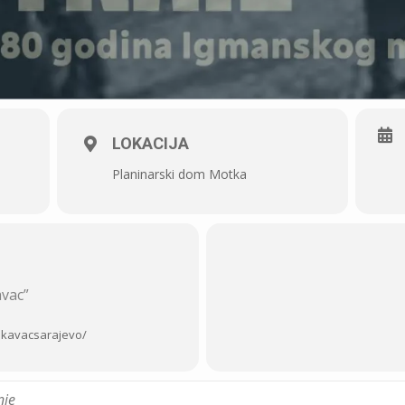
LOKACIJA
Planinarski dom Motka
avac”
akavacsarajevo/