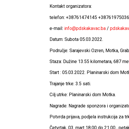
Kontakt organizatora:
telefon: +38761474145 +3876197503
e-mail:
info@pdskakavac.ba
/
pdskakav
Datum: Subota 05.03.2022.
Područje: Sarajevski Ozren, Motka, Grabl
Staza: Dužine 13.55 kilometara, 687 me
Start : 05.03.2022. Planinarski dom Motk
Trajanje trke: 3.5 sati.
Cilj utrke: Planinarski dom Motka.
Nagrade: Nagrade sponzora i organizato
Potvrda prijava, podjela instrukcija za t
Četvrtak, 03. mart 18.00 do 21.00 , peta