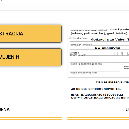
ISTRACIJA
VLJENIH
IJENA
U